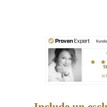
Kunde
S
35 
Include un esclu