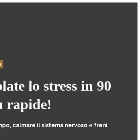
0
ate lo stress in 90
ù rapide!
po, calmare il sistema nervoso
e
freni