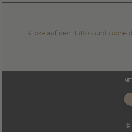
Klicke auf den Button und suche di
NE
©